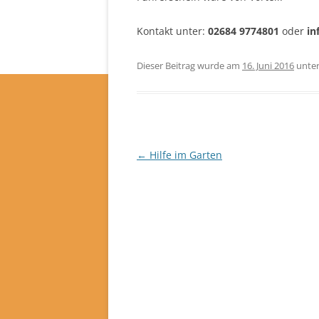
Kontakt unter:
02684 9774801
oder
in
Dieser Beitrag wurde am
16. Juni 2016
unte
Beitragsnavigation
←
Hilfe im Garten