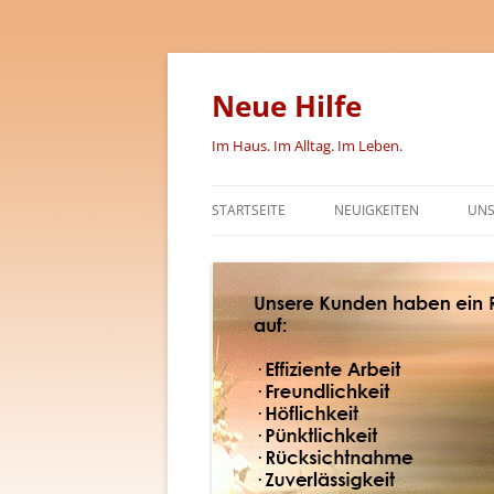
Zum
Inhalt
springen
Neue Hilfe
Im Haus. Im Alltag. Im Leben.
STARTSEITE
NEUIGKEITEN
UNS